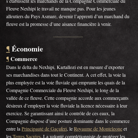
s’établissent les marchands de la Compagnie Commerciale du
Fleuve Nexhipi le travail ne manque pas. Pour les jeunes
alleutiers du Pays Asmare, devenir l’apprenti d’un marchand du
fleuve est la promesse d’une aisance financière à venir.
Économie
¶
Commerce
¶
Dans le delta du Nexhipi, Kartallozi est en mesure d’exporter
ses marchandises dans tout le Continent. A cet effet, la voie la
plus employée est la voie fluviale qui emprunte les quais de la
Compagnie Commerciale du Fleuve Nexhipi, le long de la
vallée de ce fleuve. Cette compagnie accorde aux commerçants
désireux d’employer la voie fluviale la licence nécessaire à leur
exercice. Se garantissant ainsi le contrôle de ces eaux, la
Compagnie dispose d’une posture dominante dans le commerce
entre la
Principauté de Gaçaferi
, le
Royaume de Monteleone
et
les
Terres Sacrées
. La volonté complétionniste de protéger les