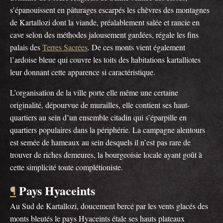
s’épanouissent en pâturages escarpés les chèvres des montagnes
de Kartallozi dont la viande, préalablement salée et rancie en
cave selon des méthodes jalousement gardées, régale les fins
palais des
Terres Sacrées
. De ces monts vient également
l’ardoise bleue qui couvre les toits des habitations kartalliotes
leur donnant cette apparence si caractéristique.
L’organisation de la ville porte elle même une certaine
originalité, dépourvue de murailles, elle contient ses haut-
quartiers au sein d’un ensemble citadin qui s’éparpille en
quartiers populaires dans la périphérie. La campagne alentours
est semée de hameaux au sein desquels il n’est pas rare de
trouver de riches demeures, la bourgeoisie locale ayant goût à
cette simplicité toute complétioniste.
Pays Hyaceints
¶
Au Sud de Kartallozi, doucement bercé par les vents glacés des
monts bleutés le pays Hyaceints étale ses hauts plateaux