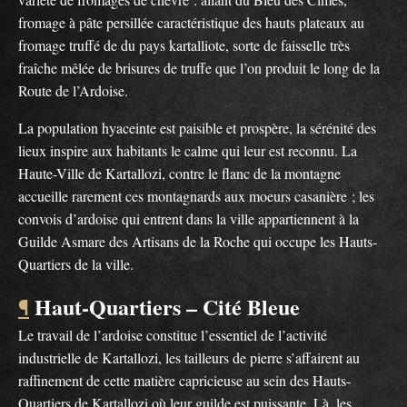
fromage à pâte persillée caractéristique des hauts plateaux au
fromage truffé de du pays kartalliote, sorte de faisselle très
fraîche mêlée de brisures de truffe que l’on produit le long de la
Route de l’Ardoise.
La population hyaceinte est paisible et prospère, la sérénité des
lieux inspire aux habitants le calme qui leur est reconnu. La
Haute-Ville de Kartallozi, contre le flanc de la montagne
accueille rarement ces montagnards aux moeurs casanière ; les
convois d’ardoise qui entrent dans la ville appartiennent à la
Guilde Asmare des Artisans de la Roche qui occupe les Hauts-
Quartiers de la ville.
Haut-Quartiers – Cité Bleue
¶
Le travail de l’ardoise constitue l’essentiel de l’activité
industrielle de Kartallozi, les tailleurs de pierre s’affairent au
raffinement de cette matière capricieuse au sein des Hauts-
Quartiers de Kartallozi où leur guilde est puissante. Là, les