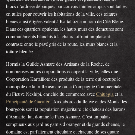
blocs d’ardoise débarqués par convois ininterrompus sont taillés
en tuiles pour couvrir les habitations de la ville, ces toitures
bleues ainsi érigées valent à Kartallozi son nom de Cité Bleue.
Dans ces quartiers opulents, les hauts murs des demeures sont
communéments blanchis à la chaux, offrant un plaisant
contraste entre le pavé gris de la route, les murs blancs et la
toiture bleutée.
Hormis la Guilde Asmare des Artisans de la Roche, de
nombreuses autres corporations occupent la ville, telles que la
Corporation Kartalliote des produits de la terre qui occupe le
monopole de la truffe asmare ou la Compagnie Commerciale
du Fleuve Nexhipi, enrichie du commerce avec
Chiuggia
et la
Principauté de Gaçaféri
. Aux abords du fleuve et des Monts, les
bourgeois sont la population majoritaire ; le château des barons
d’Asmarie, lui, domine le Pays Asmare. C’est un palais
somptueux aux jardins garnis d’oranger et de grands chênes, le
domaine est parfaitement circulaire et chacune de ses quatre