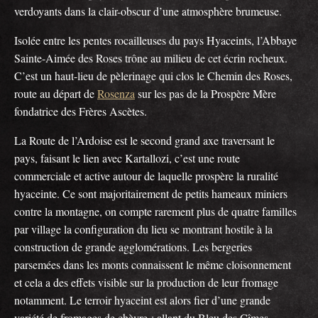
verdoyants dans la clair-obscur d’une atmosphère brumeuse.
Isolée entre les pentes rocailleuses du pays Hyaceints, l’Abbaye
Sainte-Aimée des Roses trône au milieu de cet écrin rocheux.
C’est un haut-lieu de pèlerinage qui clos le Chemin des Roses,
route au départ de
Rosenza
sur les pas de la Prospère Mère
fondatrice des Frères Ascètes.
La Route de l’Ardoise est le second grand axe traversant le
pays, faisant le lien avec Kartallozi, c’est une route
commerciale et active autour de laquelle prospère la ruralité
hyaceinte. Ce sont majoritairement de petits hameaux miniers
contre la montagne, on compte rarement plus de quatre familles
par village la configuration du lieu se montrant hostile à la
construction de grande agglomérations. Les bergeries
parsemées dans les monts connaissent le même cloisonnement
et cela a des effets visible sur la production de leur fromage
notamment. Le terroir hyaceint est alors fier d’une grande
variété de fromages de chèvre : allant du Bleu des Cîmes,