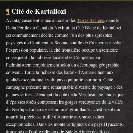
Cité de Kartallozi
¶
Avantageusement située au coeur des
Terres Sacrées
, dans le
Delta Fertile du Canal du Nexhipi, la Cité Bleue de Kartallozi
est communément décrite comme l’un des plus agréables
paysages du Continent. « Second souffle de Prospertia » selon
l’expression populaire, la cité frontalière occupe un territoire
conséquent ; la noblesse locale et le Completionem
l’administrent conjointement selon un découpage géographie
convenu. Toute la richesse des barons d’Asmarie tient aux
qualités exceptionnelles du pays qui porte leur nom. Cette
campagne présente une remarquable diversité de paysage ; des
plaines fertiles s’étendent du côté de la Mer Insulaire tandis que
d’épaisses forêts composent les gorges verdoyantes de la vallée
du Nexhipi. La terre y est noire et grouillante : c’est le sol qui
nourrit la précieuse truffe d’Asmarie aux saveur dites
exceptionnelles. Dans les monts vertigineux du pays Hyaceints,
domaine de l’ordre religieux de Sainte-Aimée des Roses,