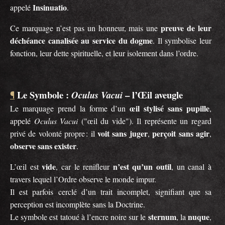
Insinuatio
appelé
.
preuve de leur
Ce marquage n’est pas un honneur, mais une
déchéance canalisée au service du dogme
. Il symbolise leur
fonction, leur dette spirituelle, et leur isolement dans l’ordre.
Le Symbole :
– l’Œil aveugle
Oculus Vacui
¶
œil stylisé sans pupille
Le marquage prend la forme d’un
,
appelé
Oculus Vacui
("œil du vide"). Il représente un regard
voit sans juger
perçoit sans agir
privé de volonté propre : il
,
,
observe sans exister
.
vide
n’est qu’un outil
L’œil est
, car le renifleur
, un canal à
travers lequel l’Ordre observe le monde impur.
Il est parfois cerclé d’un trait incomplet, signifiant que sa
perception est incomplète sans la Doctrine.
sternum
nuque
Le symbole est tatoué à l’encre noire sur le
, la
,