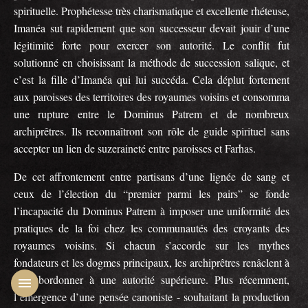
spirituelle. Prophétesse très charismatique et excellente rhéteuse,
Imanéa sut rapidement que son successeur devait jouir d’une
légitimité forte pour exercer son autorité. Le conflit fut
solutionné en choisissant la méthode de succession salique, et
c’est la fille d’Imanéa qui lui succéda. Cela déplut fortement
aux paroisses des territoires des royaumes voisins et consomma
une rupture entre le Dominus Patrem et de nombreux
archiprêtres. Ils reconnaîtront son rôle de guide spirituel sans
accepter un lien de suzeraineté entre paroisses et Farhas.
De cet affrontement entre partisans d’une lignée de sang et
ceux de l’élection du “premier parmi les pairs” se fonde
l’incapacité du Dominus Patrem à imposer une uniformité des
pratiques de la foi chez les communautés des croyants des
royaumes voisins. Si chacun s’accorde sur les mythes
fondateurs et les dogmes principaux, les archiprêtres renâclent à
se subordonner à une autorité supérieure. Plus récemment,
l’émergence d’une pensée canoniste - souhaitant la production