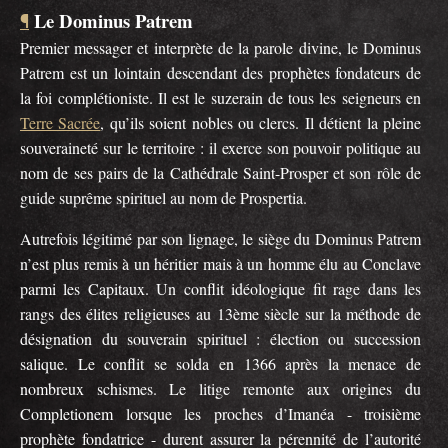
Le Dominus Patrem
¶
Premier messager et interprète de la parole divine, le Dominus
Patrem est un lointain descendant des prophètes fondateurs de
la foi complétioniste. Il est le suzerain de tous les seigneurs en
Terre Sacrée
, qu’ils soient nobles ou clercs. Il détient la pleine
souveraineté sur le territoire : il exerce son pouvoir politique au
nom de ses pairs de la Cathédrale Saint-Prosper et son rôle de
guide suprême spirituel au nom de Prospertia.
Autrefois légitimé par son lignage, le siège du Dominus Patrem
n’est plus remis à un héritier mais à un homme élu au Conclave
parmi les Capitaux. Un conflit idéologique fit rage dans les
rangs des élites religieuses au 13ème siècle sur la méthode de
désignation du souverain spirituel : élection ou succession
salique. Le conflit se solda en 1366 après la menace de
nombreux schismes. Le litige remonte aux origines du
Completionem lorsque les proches d’Imanéa - troisième
prophète fondatrice - durent assurer la pérennité de l’autorité