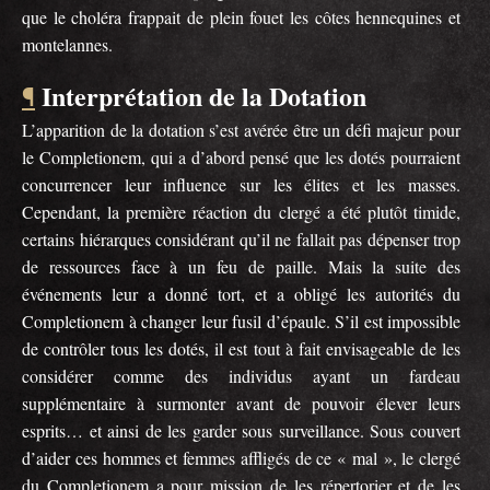
que le choléra frappait de plein fouet les côtes hennequines et
montelannes.
Interprétation de la Dotation
¶
L’apparition de la dotation s’est avérée être un défi majeur pour
le Completionem, qui a d’abord pensé que les dotés pourraient
concurrencer leur influence sur les élites et les masses.
Cependant, la première réaction du clergé a été plutôt timide,
certains hiérarques considérant qu’il ne fallait pas dépenser trop
de ressources face à un feu de paille. Mais la suite des
événements leur a donné tort, et a obligé les autorités du
Completionem à changer leur fusil d’épaule. S’il est impossible
de contrôler tous les dotés, il est tout à fait envisageable de les
considérer comme des individus ayant un fardeau
supplémentaire à surmonter avant de pouvoir élever leurs
esprits… et ainsi de les garder sous surveillance. Sous couvert
d’aider ces hommes et femmes affligés de ce « mal », le clergé
du Completionem a pour mission de les répertorier et de les