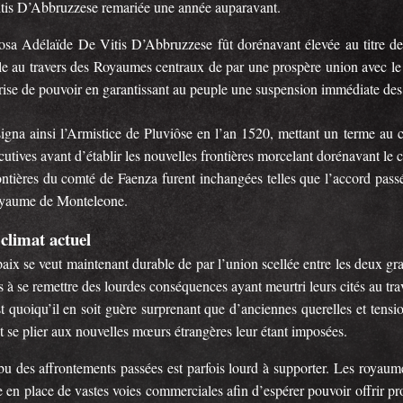
tis D’Abbruzzese remariée une année auparavant.
sa Adélaïde De Vitis D’Abbruzzese fût dorénavant élevée au titre de
le au travers des Royaumes centraux de par une prospère union avec le r
rise de pouvoir en garantissant au peuple une suspension immédiate des 
signa ainsi l’Armistice de Pluviôse en l’an 1520, mettant un terme au c
utives avant d’établir les nouvelles frontières morcelant dorénavant le 
ntières du comté de Faenza furent inchangées telles que l’accord passé 
yaume de Monteleone.
climat actuel
paix se veut maintenant durable de par l’union scellée entre les deux g
s à se remettre des lourdes conséquences ayant meurtri leurs cités au tra
st quoiqu’il en soit guère surprenant que d’anciennes querelles et tensi
t se plier aux nouvelles mœurs étrangères leur étant imposées.
ibu des affrontements passées est parfois lourd à supporter. Les royaum
 en place de vastes voies commerciales afin d’espérer pouvoir offrir pro