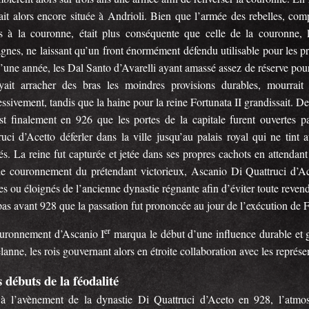
tait alors encore située à Andrioli. Bien que l’armée des rebelles, c
res à la couronne, était plus conséquente que celle de la couronne, l’
gnes, ne laissant qu’un front énormément défendu utilisable pour les pr
’une année, les Dal Santo d’Avarelli ayant amassé assez de réserve pour
yait arracher des bras les moindres provisions durables, mourrait
ssivement, tandis que la haine pour la reine Fortunata II grandissait. D
est finalement en 926 que les portes de la capitale furent ouvertes pa
ruci d’Acetto déferler dans la ville jusqu’au palais royal qui ne tint
s. La reine fut capturée et jetée dans ses propres cachots en attendant 
le couronnement du prétendant victorieux, Ascanio Di Quattruci d’Ace
s ou éloignés de l’ancienne dynastie régnante afin d’éviter toute revendi
pas avant 928 que la passation fut prononcée au jour de l’exécution de 
er
uronnement d’Ascanio I
marqua le début d’une influence durable et 
anne, les rois gouvernant alors en étroite collaboration avec les représen
 débuts de la féodalité
 à l’avènement de la dynastie Di Quattruci d’Aceto en 928, l’atm