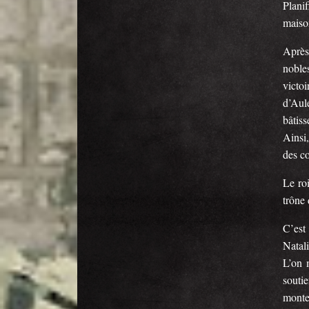
Plani
maiso
Après
noble
victoi
d’Aul
bâtiss
Ainsi
des co
Le roi
trône 
C’est
Natali
L’on 
souti
monte