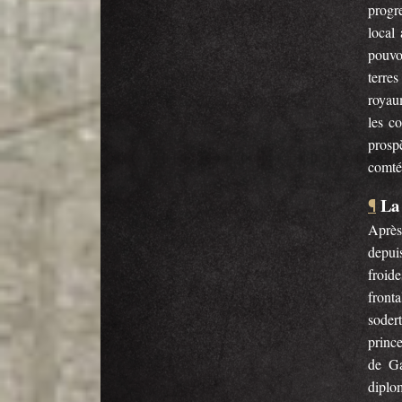
progr
local
pouvo
terre
royau
les c
prosp
comtés
La
¶
Après
depuis
froid
front
soder
prince
de Ga
diplo