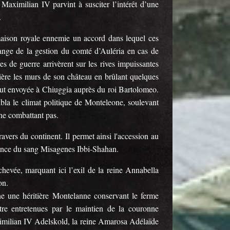
 Maximilian IV parvint à susciter l’intérêt d’une
e.
 maison royale ennemie un accord dans lequel ces
change de la gestion du comté d’Auléria en cas de
res de guerre arrivèrent sur les rives impuissantes
ière les murs de son château en brûlant quelques
i fut envoyée à Chiuggia auprès du roi Bartolomeo.
ubla le climat politique de Monteleone, soulevant
 ne combattant pas.
vers du continent. Il permet ainsi l'accession au
prince du sang Misagenes Ibbi-Shahan.
hevée, marquant ici l’exil de la reine Annabella
on.
ône une héritière Montelanne conservant le ferme
 être entretenues par le maintien de la couronne
ximilian IV Adelskold, la reine Amarosa Adélaïde