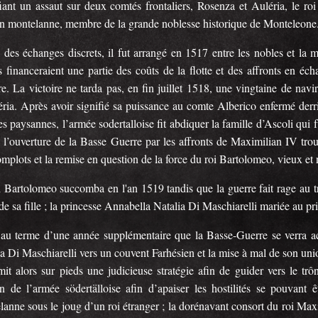
fiant un assaut sur deux comtés frontaliers, Rosenza et Auléria, le roi
n montelanne, membre de la grande noblesse historique de Monteleon
 des échanges discrets, il fut arrangé en 1517 entre les nobles et la
s financeraient une partie des coûts de la flotte et des affronts en é
re. La victoire ne tarda pas, en fin juillet 1518, une vingtaine de navi
éria. Après avoir signifié sa puissance au comte Alberico enfermé derr
es paysannes, l’armée sodertalloise fit abdiquer la famille d’Ascoli qu
, l’ouverture de la Basse Guerre par les affronts de Maximilian IV tro
mplots et la remise en question de la force du roi Bartolomeo, vieux et
 Bartolomeo succomba en l'an 1519 tandis que la guerre fait rage au tra
de sa fille ; la princesse Annabella Natalia Di Maschiarelli mariée au 
 au terme d’une année supplémentaire que la Basse-Guerre se verra ac
a Di Maschiarelli vers un couvent Farhésien et la mise à mal de son uni
mit alors sur pieds une judicieuse stratégie afin de guider vers le tr
en de l’armée södertälloise afin d’apaiser les hostilités se pouvant
lanne sous le joug d’un roi étranger ; la dorénavant consort du roi Ma