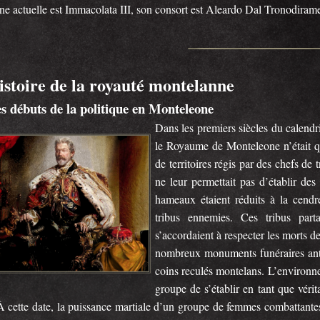
ne actuelle est Immacolata III, son consort est Aleardo Dal Tronodiram
istoire de la royauté montelanne
s débuts de la politique en Monteleone
Dans les premiers siècles du calendr
le Royaume de Monteleone n’était q
de territoires régis par des chefs de
ne leur permettait pas d’établir des 
hameaux étaient réduits à la cendre
tribus ennemies. Ces tribus par
s’accordaient à respecter les morts d
nombreux monuments funéraires anti
coins reculés montelans. L’environne
groupe de s’établir en tant que vérit
À cette date, la puissance martiale d’un groupe de femmes combattantes