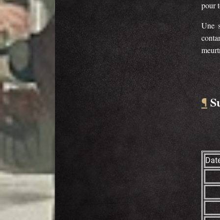
pour t
Une s
contam
meurtr
S
¶
Date