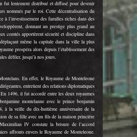
n fut lentement distribué et diffusé pour devenir
urs nommés par le roi. Cette décentralisation du
e à l’investissement des familles riches dans des
développèrent, donnant un prestige plus grand au
x comtés apportèrent sécurité et discipline dans
 déplaçant même la capitale dans la ville la plus
yaume prospéra alors depuis l’établissement des
les défiler, jusqu’à nos jours.
s Montelans. En effet, le Royaume de Monteleone
dirigeantes, entretient des relations diplomatiques
. En 1496, il fut accordé entre les deux royaumes
sse benjamine montelanne avec le prince benjamin
4, à la veille du dix-huitième anniversaire de la
n de sa fille avec un fils de la maison princière
 Maximilian IV constate la brisure de l’accord
emiers affronts envers le Royaume de Monteleone.