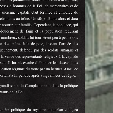
omposés d’hommes de la Foi, de mercenaires et de
ancienne capitale était fortifiée et entourée de
étendants au trône. Un siège débuta alors et dura
 nourrir leur famille. Cependant, la populace, qui
 doucement de faim et la population réduisait
e nombreux soldats lui tournèrent peu à peu le dos
r des traîtres à la despote, laissant l’armée des
 aucunement, défendu par des soldats amaigris et
la venue des représentants religieux à la capitale
to. Il fut nécessaire d’éliminer les descendants
cation légitime du trône par un héritier. Ainsi, ce
Fortunata II, pendue après vingt années de règne.
grandissante du Completionnem dans la politique
tants de la Foi.
osphère politique du royaume montelan changea