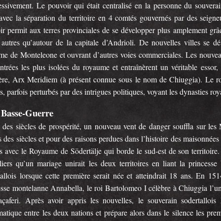
essivement. Le pouvoir qui était centralisé en la personne du souverai
 avec la séparation du territoire en 4 comtés gouvernés par des seigne
ir permit aux terres provinciales de se développer plus amplement grâc
s autres qu’autour de la capitale d’Andrioli. De nouvelles villes se 
me de Monteleone et ouvrant d’autres voies commerciales. Les nouveau
ontrées les plus isolées du royaume et entraînèrent un véritable essor,
ère, Arx Meridiem (à présent connue sous le nom de Chiuggia). Le ro
, parfois perturbés par des intrigues politiques, voyant les dynasties roya
 Basse-Guerre
 des siècles de prospérité, un nouveau vent de danger souffla sur le
 des siècles et pour des raisons perdues dans l’histoire des maisonnées 
es avec le Royaume de Södertälje qui borde le sud-est de son territoire
aliers qu’un mariage unirait les deux territoires en liant la prince
tallois lorsque cette première serait née et atteindrait 18 ans. En 151
sse montelanne Annabella, le roi Bartolomeo I célèbre à Chiuggia l’unio
çaferi. Après avoir appris les nouvelles, le souverain sodertallois
matique entre les deux nations et prépare alors dans le silence les pr