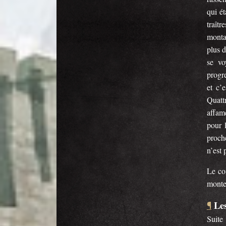
qui é
traît
monta
plus d
se vo
progre
et c’
Quatt
affamé
pour 
proche
n’est 
Le co
montel
Les
¶
Suite