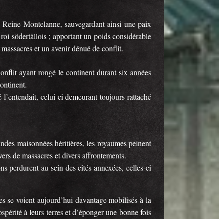
 Reine Montelanne, sauvegardant ainsi une paix
oi södertällois ; apportant un poids considérable
massacres et un avenir dénué de conflit.
onflit ayant rongé le continent durant six années
continent.
l’entendait, celui-ci demeurant toujours rattaché
randes maisonnées héritières, les royaumes peinent
vers de massacres et divers affrontements.
ons perdurent au sein des cités annexées, celles-ci
es se voient aujourd’hui davantage mobilisés à la
spérité à leurs terres et d’éponger une bonne fois