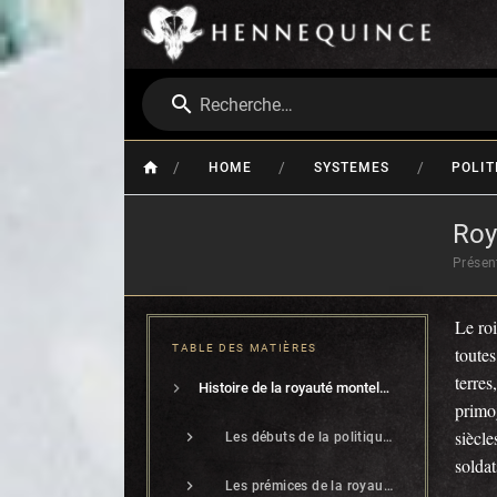
Recherche…
/
/
/
HOME
SYSTEMES
POLIT
Roy
Présen
Le roi
TABLE DES MATIÈRES
toute
terre
Histoire de la royauté montelanne
primo
siècle
Les débuts de la politique en Monteleone
soldat
Les prémices de la royauté