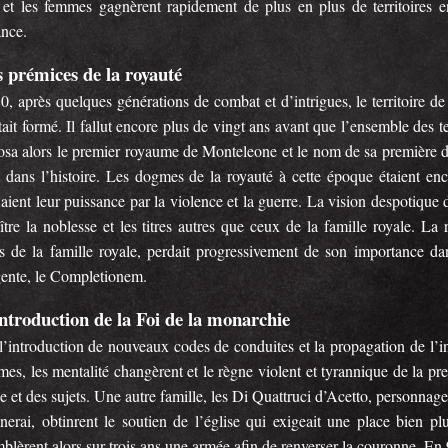
s et les femmes gagnèrent rapidement de plus en plus de territoires e
ance.
 prémices de la royauté
0, après quelques générations de combat et d’intrigues, le territoire 
était formé. Il fallut encore plus de vingt ans avant que l’ensemble des t
sa alors le premier royaume de Monteleone et le nom de sa première dyn
it dans l’histoire. Les dogmes de la royauté à cette époque étaient enc
iaient leur puissance par la violence et la guerre. La vision despotiqu
tre la noblesse et les titres autres que ceux de la famille royale. La 
 de la famille royale, perdait progressivement de son importance dan
ente, le Completionem.
ntroduction de la Foi de la monarchie
’introduction de nouveaux codes de conduites et la propagation de l’inf
es, les mentalité changèrent et le règne violent et tyrannique de la pre
se et des sujets. Une autre famille, les Di Quattruci d’Acetto, personnages
nerai, obtinrent le soutien de l’église qui exigeait une place bien p
blèrent alors sur trois ans une armée afin de renverser la couronne. En 9