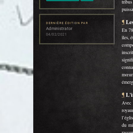
tribu
puiss
Les
¶
DERNIÈRE ÉDITION PAR
Administrator
En 78
04/02/2021
îles, 
compo
inscr
signif
connaî
mœurs
émerg
L'i
¶
Avec l
royaum
l’égli
du mi
rassem