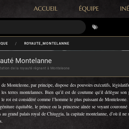
ACCUEIL
ÉQUIPE
IN
/
IQUE
ROYAUTE_MONTELANNE
auté Montelanne
tation de la royauté régnant à Monteleone
 de Monteleone, par principe, dispose des pouvoirs exécutifs, législatifs 
s les terres montelannes. Bien qu’il est de coutume qu’il délègue son
s, le roi est considéré comme l’homme le plus puissant de Monteleone. 
géniture équitable, le prince ou la princesse aînée se voyant couronné 
s au grand palais royal de Chiuggia, la capitale montelanne, d’où il ne
s.