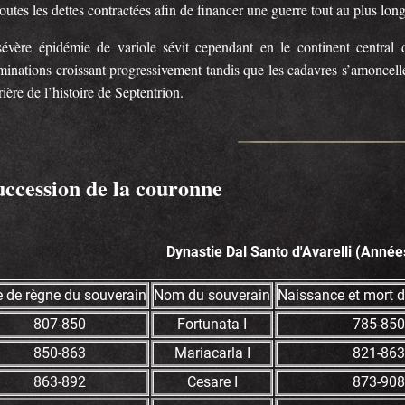
outes les dettes contractées afin de financer une guerre tout au plus lon
évère épidémie de variole sévit cependant en le continent central 
inations croissant progressivement tandis que les cadavres s’amoncellen
ière de l’histoire de Septentrion.
uccession de la couronne
Dynastie Dal Santo d'Avarelli (Année
 de règne du souverain
Nom du souverain
Naissance et mort 
807-850
Fortunata I
785-850
850-863
Mariacarla I
821-863
863-892
Cesare I
873-908