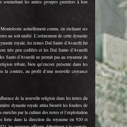
n soumettant les autres groupes guerriers à leur
de Monteleone actuellement connu, en excluant ses
erres ne soit unifié. L’avènement de cette dynastie
astie royale, les reines Dal Santo d’Avarelli fut
ore très peu codifiés et les Dal Santo d’Avarelli
e des Santo d’Avarelli ne permit pas au royaume de
religion tribale, bien qu’encore présente dans les
s la contrée, au profit d’une nouvelle croyance
luence de la nouvelle religion dans les terres du
mière dynastie royale attira bientôt les foudres de
 enrichis par la culture des terres et l’exploitation
lus forte dans la direction du royaume en 920 et
24, les premiers affronts débutèrent à la capitale,