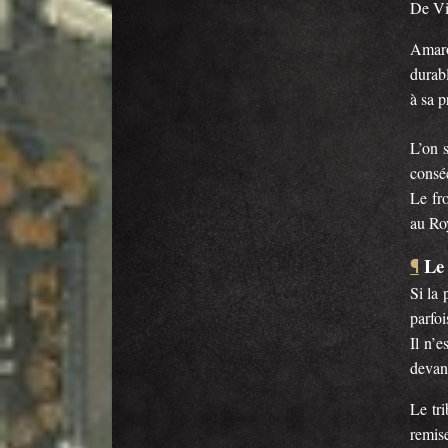
De Vi
Amaro
durab
à sa p
L’on 
conséc
Le fro
au Ro
Le 
¶
Si la 
parfoi
Il n’e
devan
Le tr
remise