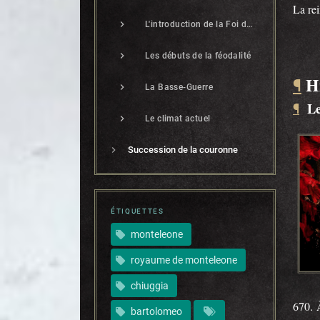
La rei
L'introduction de la Foi de la monarchie
Les débuts de la féodalité
H
¶
La Basse-Guerre
Le
¶
Le climat actuel
Succession de la couronne
ÉTIQUETTES
monteleone
royaume de monteleone
chiuggia
670. 
bartolomeo