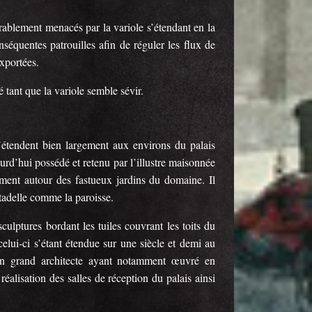
rablement menacés par la variole s’étendant en la
nséquentes patrouilles afin de réguler les flux de
exportées.
tant que la variole semble sévir.
s’étendent bien largement aux environs du palais
ourd’hui possédé et retenu par l’illustre maisonnée
ement autour des fastueux jardins du domaine. Il
itadelle comme la paroisse.
ulptures bordant les tuiles couvrant les toits du
celui-ci s’étant étendue sur une siècle et demi au
’un grand architecte ayant notamment œuvré en
réalisation des salles de réception du palais ainsi