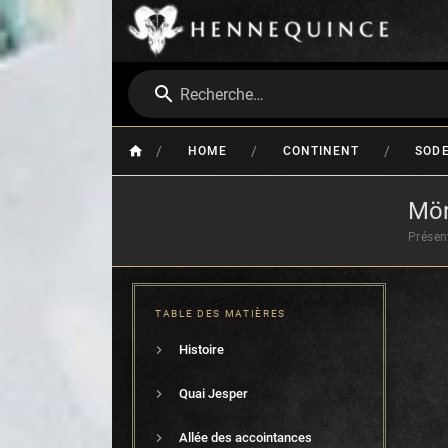
Recherche…
/
/
/
HOME
CONTINENT
SOD
Mör
Présen
TABLE DES MATIÈRES
Histoire
Quai Jesper
Allée des accointances