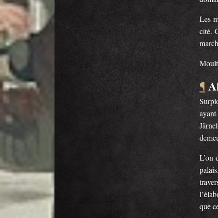
Les m
cité. 
marcha
Moult
A
¶
Surpl
ayant 
Järne
demeur
L’on 
palais
trave
l’élab
que c