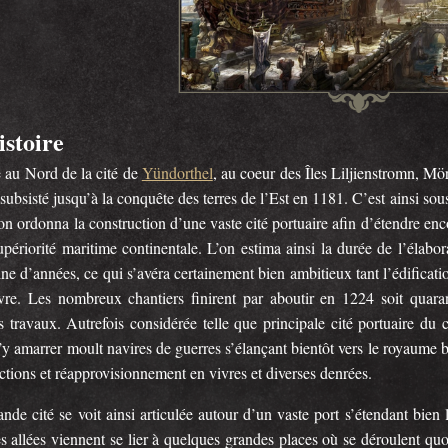
istoire
e au Nord de la cité de
Yündorthel
, au coeur des Îles Liljienstromn, Mör
subsisté jusqu’à la conquête des terres de l’Est en 1181. C’est ainsi sou
on ordonna la construction d’une vaste cité portuaire afin d’étendre enco
périorité maritime continentale. L’on estima ainsi la durée de l’élabora
ine d’années, ce qui s’avéra certainement bien ambitieux tant l’édificat
vre. Les nombreux chantiers finirent par aboutir en 1224 soit quar
 travaux. Autrefois considérée telle que principale cité portuaire du c
’y amarrer moult navires de guerres s’élançant bientôt vers le royaume 
ctions et réapprovisionnement en vivres et diverses denrées.
nde cité se voit ainsi articulée autour d’un vaste port s’étendant bien 
es allées viennent se lier à quelques grandes places où se déroulent qu