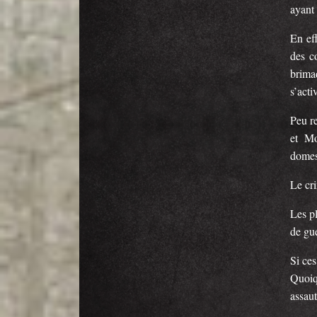
ayant 
En eff
des c
brima
s’acti
Peu re
et Mo
domes
Le cr
Les pl
de gu
Si ces
Quoiq
assaut