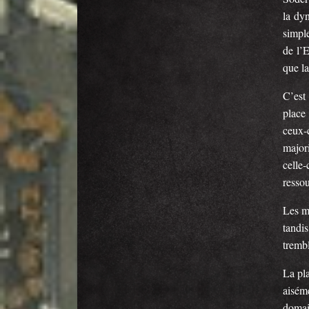
la dy
simple
de l’E
que la
C’est
place
ceux-
major
celle-
ressou
Les m
tandi
trembl
La pla
aiséme
domai