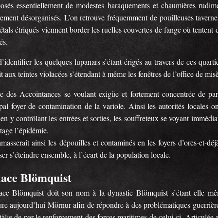
sés essentiellement de modestes baraquements et chaumières rudiment
ivement désorganisés. L’on retrouve fréquemment de pouilleuses taverne
 étals étriqués viennent border les ruelles couvertes de fange où tenten
és.
’identifier les quelques lupanars s’étant érigés au travers de ces quart
t aux teintes violacées s’étendant à même les fenêtres de l’office de misè
ée des Accointances se voulant exigüe et fortement concentrée de par
pal foyer de contamination de la variole. Ainsi les autorités locales o
 en y contrôlant les entrées et sorties, les souffreteux se voyant imméd
tage l’épidémie.
masserait ainsi les dépouilles et contaminés en les foyers d’ores-et-dé
ser s’éteindre ensemble, à l’écart de la population locale.
lace Blömquist
ace Blömquist doit son nom à la dynastie Blömquist s’étant elle mêm
re aujourd’hui Mörnur afin de répondre à des problématiques guerrièr
älje de par le renforcement des forces maritimes de celui-ci. Articulée a