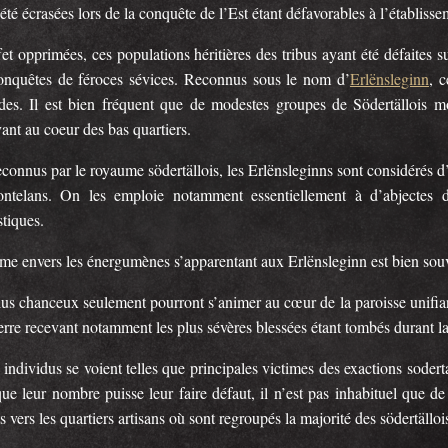
été écrasées lors de la conquête de l’Est étant défavorables à l’établis
et opprimées, ces populations héritières des tribus ayant été défaites s
onquêtes de féroces sévices. Reconnus sous le nom d’
Erlënsleginn
, c
des. Il est bien fréquent que de modestes groupes de Södertällois m
vant au coeur des bas quartiers.
connus par le royaume södertällois, les Erlënsleginns sont considérés d’
ntelans. On les emploie notamment essentiellement à d’abjectes di
tiques.
ime envers les énergumènes s’apparentant aux Erlënsleginn est bien sou
us chanceux seulement pourront s’animer au cœur de la paroisse unifiant
erre recevant notamment les plus sévères blessées étant tombés durant l
 individus se voient telles que principales victimes des exactions soder
ue leur nombre puisse leur faire défaut, il n’est pas inhabituel que d
s vers les quartiers artisans où sont regroupés la majorité des södertällo