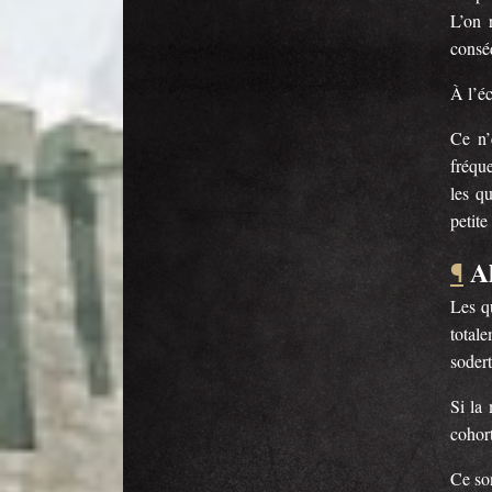
L’on 
conséq
À l’éc
Ce n’
fréqu
les qu
petite
A
¶
Les qu
totale
sodert
Si la
cohort
Ce son