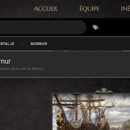
ACCUEIL
ÉQUIPE
IN
/
ERTALJE
MORNUR
nur
tation de la cité de Mörnur