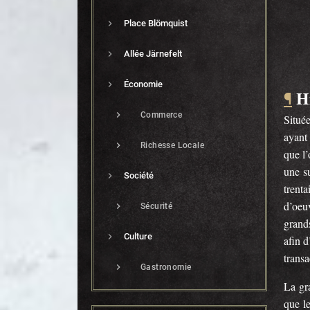
Place Blömquist
Allée Järnefelt
Économie
H
¶
Commerce
Situé
ayant 
Richesse Locale
que l’
une su
Société
trenta
d’oeu
Sécurité
grands
Culture
afin d
transa
Gastronomie
La gra
que l