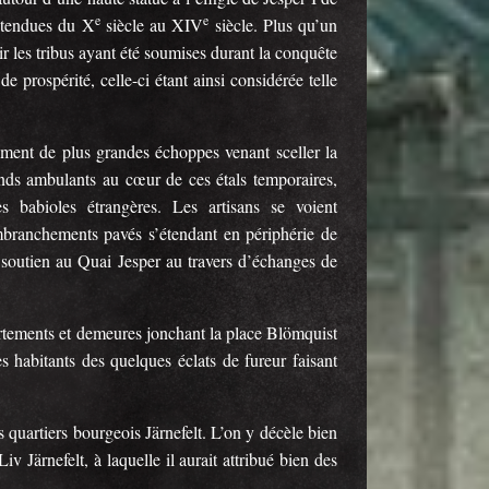
e
e
 étendues du X
siècle au XIV
siècle. Plus qu’un
ir les tribus ayant été soumises durant la conquête
e prospérité, celle-ci étant ainsi considérée telle
ment de plus grandes échoppes venant sceller la
ands ambulants au cœur de ces étals temporaires,
s babioles étrangères. Les artisans se voient
mbranchements pavés s’étendant en périphérie de
nt soutien au Quai Jesper au travers d’échanges de
rtements et demeures jonchant la place Blömquist
s habitants des quelques éclats de fureur faisant
 quartiers bourgeois Järnefelt. L’on y décèle bien
v Järnefelt, à laquelle il aurait attribué bien des