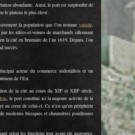
étation abondante. Ainsi, le port est surplombé de
 le plateau le plus élevé.
essivement la population que l’on nomme
variole
.
n par les allées-et-venues de marchands sillonnant
a en la cité en brumaire de l’an 1619. Depuis, l’on
nd succès.
rincipal acteur du commerce södertällois et un
tinent de l’Est.
e
e
ation de la cité au cours du XII
et XIII
siècle.
lois
, le port constitue ici la majeure activité de la
eler au cœur de celui-ci. Ce n’est qu’en périphérie
e de modestes bicoques et chaumières pouilleuses
ant selon les fonctions leur ayant été assignées.