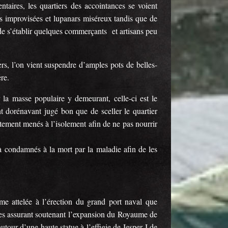
aires, les quartiers des accointances se voient
s improvisées et lupanars miséreux tandis que de
t de s’établir quelques commerçants et artisans peu
iers, l’on vient suspendre d’amples pots de belles-
re.
 la masse populaire y demeurant, celle-ci est le
nt dorénavant jugé bon que de sceller le quartier
iatement menés à l’isolement afin de ne pas nourrir
jà condamnés à la mort par la maladie afin de les
e attelée à l’érection du grand port naval que
es assurant soutenant l’expansion du Royaume de
utour d’une haute statue à l’effigie de Jesper I de