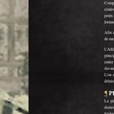
Compo
relat
petits
fortun
Afin d
de-nui
L’All
princi
entier
davan
L’on a
délais
P
¶
La pl
demeu
Södert