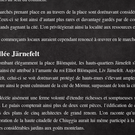
archés prenant place en au travers de la place sont dorénavant considé
Ceux-ci se font ainsi d’autant plus rares et davantage gardés par de co
nds gagnant la cité. L’on privilégierait ainsi la localité aux ressources 
 commerçants locaux auraient cependant renoncé à œuvrer en le marché 
llée Järnefelt
ombant élégamment la place Blömquist, les hauts-quartiers Järnefelt 
ainsi été attribué à l’amante du roi Elliot Blömquist, Liv Järnefelt. Auj
felt, celui-ci se voit dorénavant protégé de hauts-murs s’élevant ampl
e ainsi le point culminant de la cité de Mörnur, surpassant de loin la c
décèle aisément une ferme volonté d'étendre richesses et somptueuses sc
. Le palais compterait ainsi plus de deux cent pièces, l’édification de 
rs des plans de cinq architectes de grand renom. L’on raconte qu
oration de la haute citadelle de Chiuggia aurait lui même participé à la 
es considérables jardins aux goûts montelans.