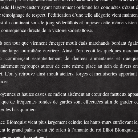
nastie Hägervjensterr ayant notamment ordonné les conquêtes s’étant
 témoignage de respect, l’édification d’une telle allégorie vient mainten
st du continent sous le joug södertällois et imposer cette même vision d
 conséquence directe de la victoire södertälloise.
 à son tour que viennent émerger moult étals marchands bordant égale
 une large fourmilière ouvrière. Ainsi, l’on reçoit les quelques march
ci commerçant essentiellement de denrées alimentaires et quelque
itairement regroupés autour de cette même place au sein de divers e
ci. L’on y retrouve ainsi moult ateliers, forges et menuiseries apporta
rces.
oyennes et hautes castes se mêlent aisément au cœur des fastueux appa
s que de fréquentes rondes de gardes sont effectuées afin de garder ce
er les bas quartiers.
ce Blömquist vient plus largement ceindre les hauts-murs surélevant les
nt le grand palais ayant été offert à l’amante du roi Elliot Blömquist, Li
nes au sein du continent.