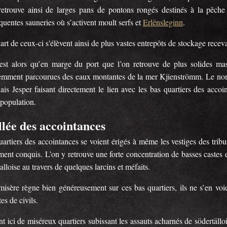
retrouve ainsi de larges pans de pontons rongés destinés à la pêche
uentes sauneries où s’activent moult serfs et
Erlënsleginn
.
art de ceux-ci s'élèvent ainsi de plus vastes entrepôts de stockage receva
est alors qu’en marge du port que l’on retrouve de plus solides masu
emment parcourues des eaux montantes de la mer Kjienströmm. Le nomb
ais Jesper faisant directement le lien avec les bas quartiers des accoi
 population.
llée des accointances
artiers des accointances se voient érigés à même les vestiges des tribus
ment conquis. L’on y retrouve une forte concentration de basses castes et
alloise au travers de quelques larcins et méfaits.
 misère règne bien généreusement sur ces bas quartiers, ils ne s’en voi
es de civils.
t ici de miséreux quartiers subissant les assauts acharnés de södertäll