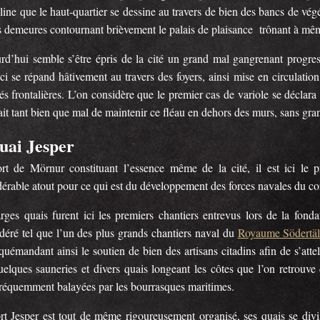
line que le haut-quartier se dessine au travers de bien des bancs de vég
s demeures contournant brièvement le palais de plaisance trônant à même
rd’hui semble s’être épris de la cité un grand mal gangrenant progr
ci se répand hâtivement au travers des foyers, ainsi mise en circulatio
tés frontalières. L’on considère que le premier cas de variole se déclar
ait tant bien que mal de maintenir ce fléau en dehors des murs, sans gra
uai Jesper
rt de Mörnur constituant l’essence même de la cité, il est ici le p
érable atout pour ce qui est du développement des forces navales du con
arges quais furent ici les premiers chantiers entrevus lors de la fond
déré tel que l’un des plus grands chantiers naval du
Royaume Södertäl
 quémandant ainsi le soutien de bien des artisans citadins afin de s’att
uelques sauneries et divers quais longeant les côtes que l’on retrouv
fréquemment balayées par les bourrasques maritimes.
rt Jesper est tout de même rigoureusement organisé, ses quais se divis