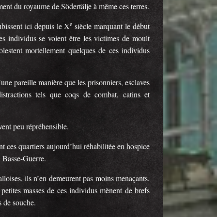
sement du royaume de Södertälje à même ces terres.
e
ubissent ici depuis le X
siècle marquant le début
es individus se voient être les victimes de moult
olestent mortellement quelques de ces individus
une pareille manière que les prisonniers, esclaves
stractions tels que coqs de combat, catins et
vent peu répréhensible.
 ces quartiers aujourd’hui réhabilitée en hospice
a Basse-Guerre.
talloises, ils n’en demeurent pas moins menaçants.
e petites masses de ces individus mènent de brefs
is de souche.