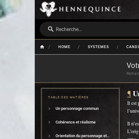
Recherche…
/
/
/
HOME
SYSTEMES
CAND
Vot
Remarq
U
¶
TABLE DES MATIÈRES
Il est
Un personnage commun
l’univ
Cohérence et réalisme
Il n’e
L’ori
Orientation du personnage et du jeu
sur :