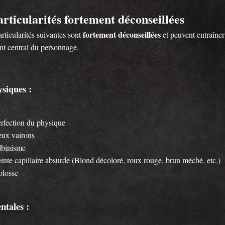
articularités fortement déconseillées
fortement déconseillées
rticularités suivantes sont
et peuvent entraîner
nt central du personnage.
siques :
rfection du physique
ux vairons
lbinisme
inte capillaire absurde (Blond décoloré, roux rouge, brun méché, etc.)
olosse
ntales :