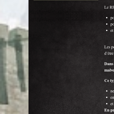
Le RP 
po
po
et
Les p
d’êtr
Dans 
malve
Ce ty
ne
en
et
En pr