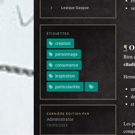
év
ve
Lexique Gasque
ÉTIQUETTES
création
O
¶
personnage
Bien q
citad
consonance
Henneq
inspiration
particularités
u
d
et
DERNIÈRE ÉDITION PAR
Administrator
Les p
19/03/2026
compri