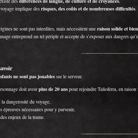
différences de langue, de culture et de croyances
 existe des
,
risques, des coûts et de nombreuses difficultés
 voyage implique des
.
raison solide et bie
igines ne sont pas interdites, mais nécessitent une
nage entreprend un tel périple et accepte de s’exposer aux dangers qu’i
avoir
nfants ne sont pas jouables
sur le serveur.
plus de 20 ans
rsonnage doit avoir
pour rejoindre Talioferra, en raison 
 la dangerosité du voyage,
s épreuves nécessaires pour y parvenir,
 des enjeux de la trame.