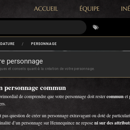
ACCUEIL
ÉQUIPE
IN
/
IDATURE
PERSONNAGE
re personnage
ues et conseils quant-à la création de votre personnage.
n personnage commun
commun
 primordial de comprendre que votre personnage doit rester
et 
ers.
st pas question de créer un personnage extravagant ou doté de particular
ni sur des attribu
ginalité d’un personnage sur Hennequince ne repose