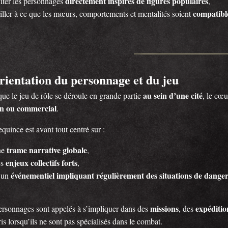
directement inspirés de figures populaires
iter les personnages
,
compatible
iller à ce que les mœurs, comportements et mentalités soient
rientation du personnage et du jeu
au sein d’une cité
ue le jeu de rôle se déroule en grande partie
, le cœ
in ou commercial
.
uince est avant tout centré sur :
trame narrative globale
ne
,
enjeux collectifs forts
es
,
événementiel impliquant régulièrement des situations de dange
 un
missions
expéditio
ersonnages sont appelés à s’impliquer dans des
, des
s lorsqu’ils ne sont pas spécialisés dans le combat.