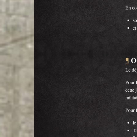
En co
s
et
O
¶
Le dé
Pour 
cette 
milita
Pour l
l
Ta