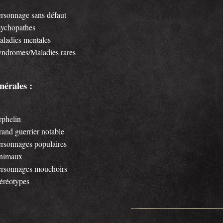
rsonnage sans défaut
sychopathes
ladies mentales
ndromes/Maladies rares
nérales :
phelin
and guerrier notable
rsonnages populaires
nimaux
ersonnages mouchoirs
éréotypes