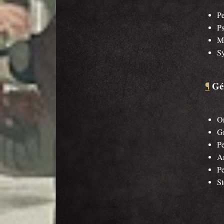
Pe
P
Ma
Sy
Gé
¶
Or
Gr
Pe
A
P
St