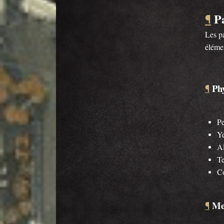
P
¶
Les pa
éléme
Phy
¶
Pe
Ye
A
Te
C
Me
¶