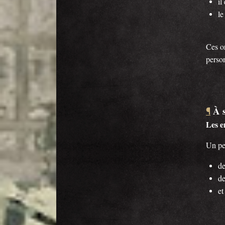
il
le
Ces or
person
À s
¶
Les e
Un pe
de
de
et