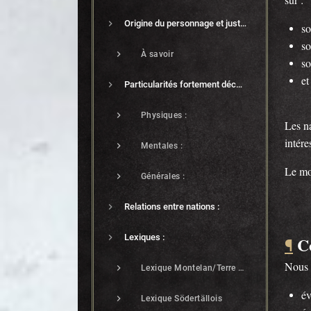
Origine du personnage et justification du départ vers Talioferra
s
s
À savoir
s
et
Particularités fortement déconseillées
Physiques :
Les na
intére
Mentales :
Le mo
Générales :
Relations entre nations :
Lexiques :
C
¶
Nous 
Lexique Montelan/Terre Sacrée
év
Lexique Södertällois