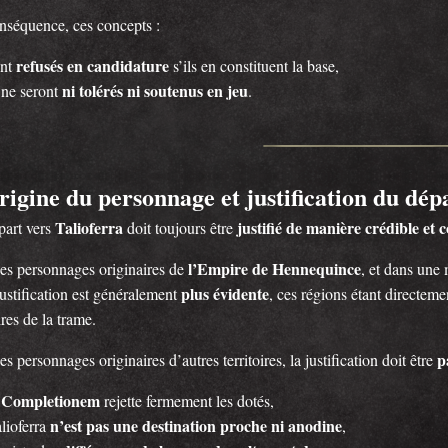
nséquence, ces concepts :
refusés en candidature
ont
s’ils en constituent la base,
ni tolérés ni soutenus en jeu
 ne seront
.
rigine du personnage et justification du dépa
Talioferra
justifié de manière crédible et 
part vers
doit toujours être
l’Empire de Hennequince
les personnages originaires de
, et dans un
plus évidente
justification est généralement
, ces régions étant directeme
ires de la trame.
p
es personnages originaires d’autres territoires, la justification doit être
Completionem
e
rejette fermement les dotés,
n’est pas une destination proche ni anodine
lioferra
,