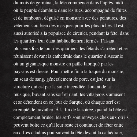
du mois de germinal, la fête commence dans l’après-midi
où le peuple déambule dans les rues, accompagné de flûtes
et de tambours, déguisé en monstre avec des peintures, des
vêtements ou bien des masques pour les plus riches. Il est
aussi autorisé à la populace de circuler, pendant la fête, dans
les quartiers leur étant habituellement fermés. Faisant
plusieurs fois le tour des quartiers, les fêtards s’arrêtent et se
réunissent devant la cathédrale dans le quartier d’Ascanio
où un gigantesque monstre en paille fabriqué par les
paysans est dressé. Pour mettre fin à la traque du monstre,
un seau de sang, généralement de porc, est jeté sur la
structure qui est par la suite incendiée. Jouant de la
musique, buvant sans soif et riant, les villageois s’amusent
et se détendent en ce jour de Sarque, où chaque serf est
exempté de travailler. À la fin de la soirée, quand la bête est
complètement brûlée, les serfs sont renvoyés chez eux où ils
peuvent boire ce qu’il leur reste et continuer de fêter entre
eux. Les citadins poursuivent la fête devant la cathédrale,