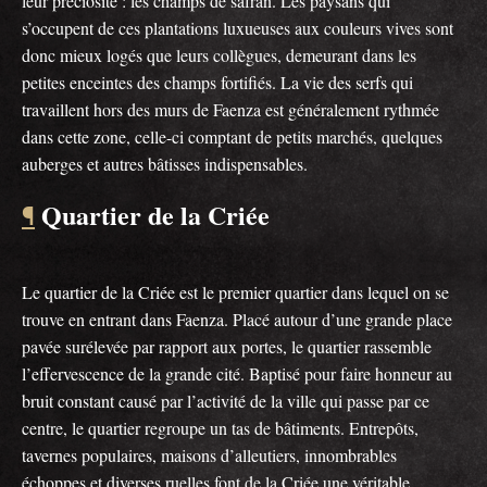
leur préciosité : les champs de safran. Les paysans qui
s’occupent de ces plantations luxueuses aux couleurs vives sont
donc mieux logés que leurs collègues, demeurant dans les
petites enceintes des champs fortifiés. La vie des serfs qui
travaillent hors des murs de Faenza est généralement rythmée
dans cette zone, celle-ci comptant de petits marchés, quelques
auberges et autres bâtisses indispensables.
Quartier de la Criée
¶
Le quartier de la Criée est le premier quartier dans lequel on se
trouve en entrant dans Faenza. Placé autour d’une grande place
pavée surélevée par rapport aux portes, le quartier rassemble
l’effervescence de la grande cité. Baptisé pour faire honneur au
bruit constant causé par l’activité de la ville qui passe par ce
centre, le quartier regroupe un tas de bâtiments. Entrepôts,
tavernes populaires, maisons d’alleutiers, innombrables
échoppes et diverses ruelles font de la Criée une véritable