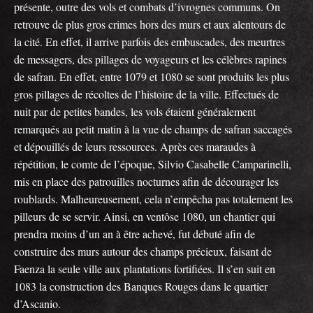
présente, outre des vols et combats d’ivrognes communs. On
retrouve de plus gros crimes hors des murs et aux alentours de
la cité. En effet, il arrive parfois des embuscades, des meurtres
de messagers, des pillages de voyageurs et les célèbres rapines
de safran. En effet, entre 1079 et 1080 se sont produits les plus
gros pillages de récoltes de l’histoire de la ville. Effectués de
nuit par de petites bandes, les vols étaient généralement
remarqués au petit matin à la vue de champs de safran saccagés
et dépouillés de leurs ressources. Après ces maraudes à
répétition, le comte de l’époque, Silvio Casabelle Camparinelli,
mis en place des patrouilles nocturnes afin de décourager les
roublards. Malheureusement, cela n’empêcha pas totalement les
pilleurs de se servir. Ainsi, en ventôse 1080, un chantier qui
prendra moins d’un an à être achevé, fut débuté afin de
construire des murs autour des champs précieux, faisant de
Faenza la seule ville aux plantations fortifiées. Il s’en suit en
1083 la construction des Banques Rouges dans le quartier
d’Ascanio.